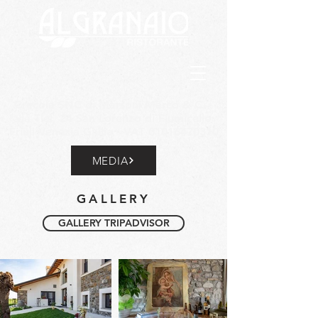
Crecola SNC di Marsoni Marco & C. -
via Tiel, 24 San Lorenzo di Fiumicello
Friuli Venezia Giulia - VAT
01016470310
MEDIA
GALLERY
GALLERY TRIPADVISOR