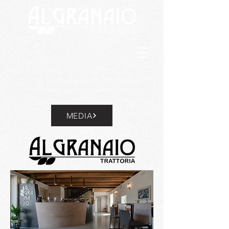
Crecola SNC di Marsoni Marco & C. -
via Tiel, 24 San Lorenzo di Fiumicello
Friuli Venezia Giulia - VAT
01016470310
MEDIA