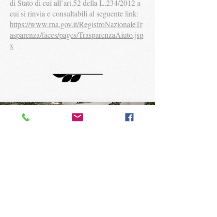
di Stato di cui all’art.52 della L.234/2012 a
cui si rinvia e consultabili al seguente link:
https://www.rna.gov.it/RegistroNazionaleTr
asparenza/faces/pages/TrasparenzaAiuto.jsp
x
LA NOSTRA
SQUADRA