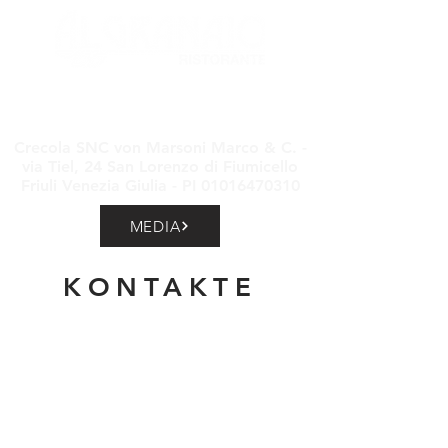
Crecola SNC von Marsoni Marco & C. -
via Tiel, 24 San Lorenzo di Fiumicello
Friuli Venezia Giulia - PI
01016470310
MEDIA
KONTAKTE