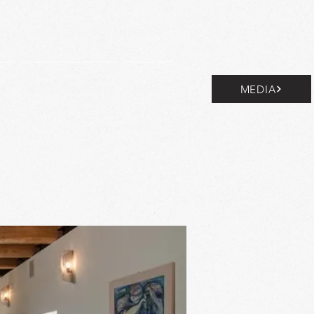
nezia Giulia - PI 01016470310
ie
Kontaktiere uns
More...
MEDIA