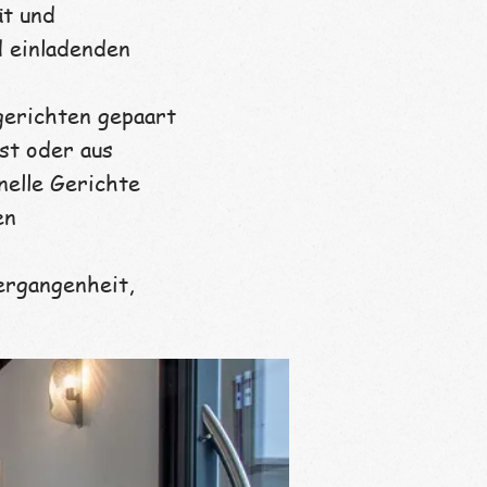
ät und
d einladenden
gerichten gepaart
st oder aus
nelle Gerichte
en
rgangenheit,