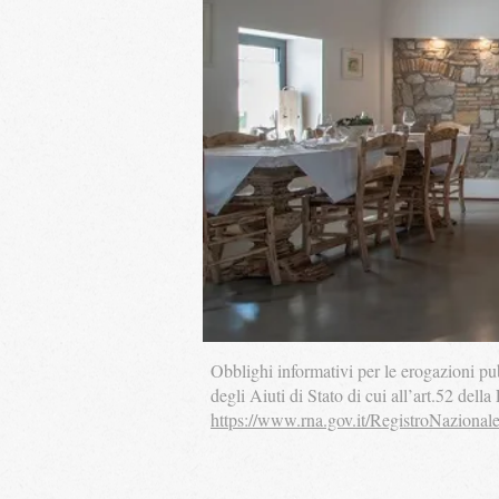
Obblighi informativi per le erogazioni pub
degli Aiuti di Stato di cui all’art.52 della
https://www.rna.gov.it/RegistroNazional