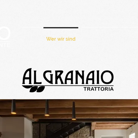
 & C. - via Tiel, 24 San Lorenzo di Fiumicello Friuli Ve
Heim
Wer wir sind
Bio und km 0
Galer