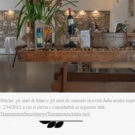
bliche: gli aiuti di Stato e gli aiuti de minimis ricevuti dalla nostra im
 L.234/2012 a cui si rinvia e consultabili al seguente link:
eTrasparenza/faces/pages/TrasparenzaAiuto.jspx